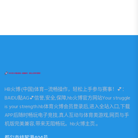
HB火博·(中国)体育—流畅操作，轻松上手参与赛事！💕：
BAIDU點AG💕信誉,安全,保障,hb火博官方网站Your struggle
is your strength.hb体育火博会员登录后,进入全站入口,下载
APP后随时畅玩电子竞技,真人互动与体育类游戏,网页与手
机版完美兼容,带来无阻畅玩。hb火博主页.。
都匀市结絮港404号